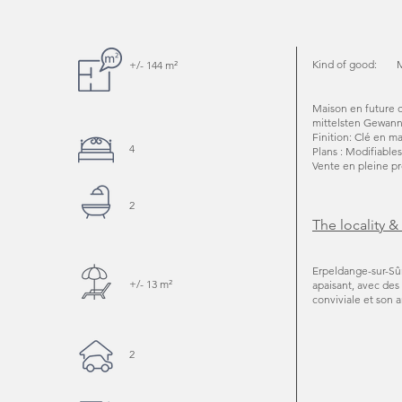
Kind of good:
+/- 144 m²
Maison en future c
mittelsten Gewann
Finition: Clé en m
4
Plans : Modifiables
Vente en pleine pr
2
The locality &
Erpeldange-sur-Sûr
+/- 13 m²
apaisant, avec des
conviviale et son a
2