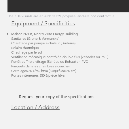
The 3Ds visuals are an architect's proposal and are not contractual.
Equipment / Specificities
Maison NZEB, Nearly Zero Energy Building
Sanitaires (Grohe & Vanmarcke)
Chauffage par pompe à chaleur (Buderus)
Solaire thermique
Chauffage par le sol
Ventilation mécanique contrôlée double flux (Zehnder ou Paul)
Fenêtres Triple vitrage (Schüco ou Rehau) en PVC
Parquets dans les chambres à coucher
Carrelages 50 €/m2 htva (jusqu'à 80x80 cm)
Portes intérieures 550 €/pièce htva
...
Request your copy of the specifications
Location / Address