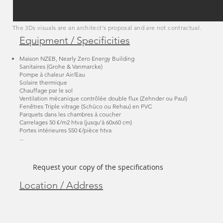
The 3Ds visuals are an architect's proposal and are not contractual.
Equipment / Specificities
Maison NZEB, Nearly Zero Energy Building
Sanitaires (Grohe & Vanmarcke)
Pompe à chaleur Air/Eau
Solaire thermique
Chauffage par le sol
Ventilation mécanique contrôlée double flux (Zehnder ou Paul)
Fenêtres Triple vitrage (Schüco ou Rehau) en PVC
Parquets dans les chambres à coucher
Carrelages 50 €/m2 htva (jusqu'à 60x60 cm)
Portes intérieures 550 €/pièce htva
...
Request your copy of the specifications
Location / Address