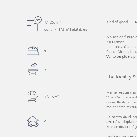
Kind of good:
+/- 265 m²
dont +/- 173 m² habitables
Maison en future 
" à Mamer
Finition: Clé en m
4
Plans : Modifiables
Vente en pleine pr
3
The locality &
Mamer est un char
+/- 16 m²
Ville. Ce village 
accueillante, offr
mêlant architectur
Le centre du villa
2
avoir à se déplacer
Mamer dispose éga
Les transports en 