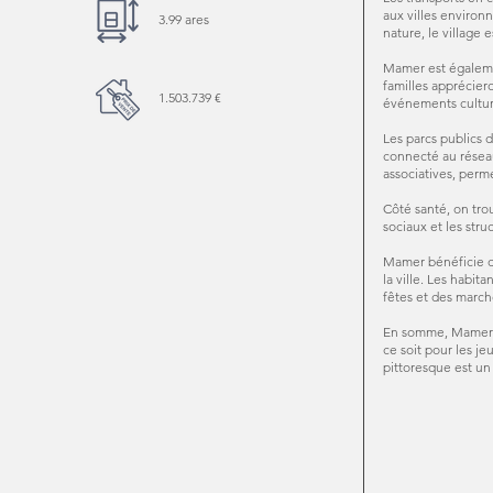
aux villes environn
3.99 ares
nature, le village
Mamer est égalemen
familles apprécier
1.503.739 €
événements culturel
Les parcs publics d
connecté au réseau
associatives, perme
Côté santé, on tro
sociaux et les stru
Mamer bénéficie d
la ville. Les habit
fêtes et des marché
En somme, Mamer es
ce soit pour les je
pittoresque est un