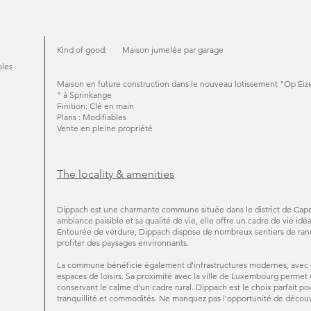
Kind of good:
Maison jumelée par garage
bles
Maison en future construction dans le nouveau lotissement "Op Ei
" à Sprinkange
Finition: Clé en main
Plans : Modifiables
Vente en pleine propriété
The locality & amenities
Dippach est une charmante commune située dans le district de Ca
ambiance paisible et sa qualité de vie, elle offre un cadre de vie idé
Entourée de verdure, Dippach dispose de nombreux sentiers de rando
profiter des paysages environnants.
La commune bénéficie également d'infrastructures modernes, avec 
espaces de loisirs. Sa proximité avec la ville de Luxembourg permet u
conservant le calme d'un cadre rural. Dippach est le choix parfait po
tranquillité et commodités. Ne manquez pas l'opportunité de décou