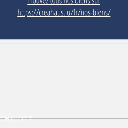
Trouvez tous nos biens sur
https://creahaus.lu/fr/nos-biens/
H | LOT 7