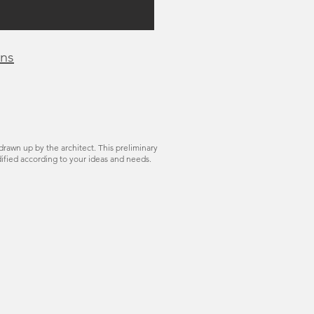
ans
drawn up by the architect. This preliminary
ified according to your ideas and needs.