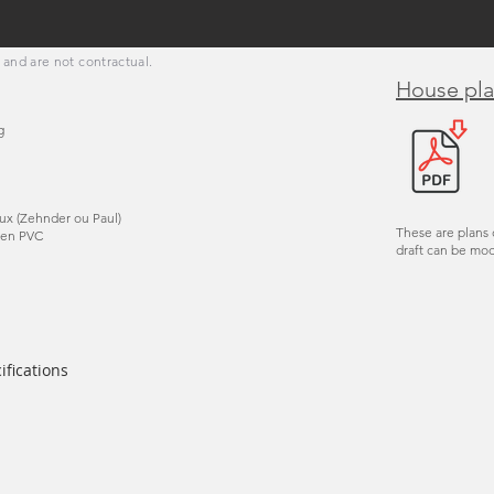
 and are not contractual.
House pl
g
ux (Zehnder ou Paul)
These are plans 
) en PVC
draft can be mod
ifications