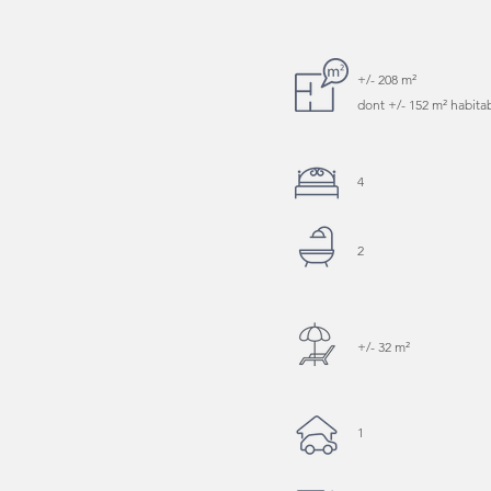
+/- 208 m²
dont +/- 152 m² habita
4
2
+/- 32 m²
1