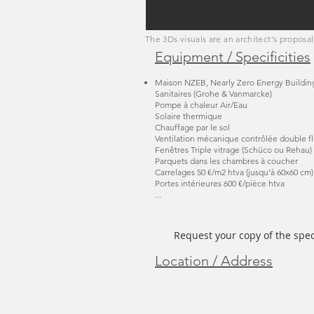
The 3Ds visuals are an architect's proposal
Equipment / Specificities
Maison NZEB, Nearly Zero Energy Buildin
Sanitaires (Grohe & Vanmarcke)
Pompe à chaleur Air/Eau
Solaire thermique
Chauffage par le sol
Ventilation mécanique contrôlée double fl
Fenêtres Triple vitrage (Schüco ou Rehau
Parquets dans les chambres à coucher
Carrelages 50 €/m2 htva (jusqu'à 60x60 cm)
Portes intérieures 600 €/pièce htva
...
Request your copy of the spec
Location / Address